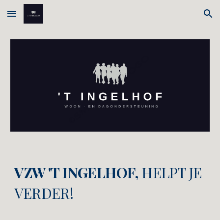
Skip to main content
Skip to navigation
VZW 'T INGELHOF
,
HELPT JE
VERDER
!